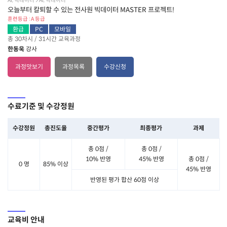
AI, 빅데이터  AI, 빅데이터
오늘부터 칼퇴할 수 있는 전사원 빅데이터 MASTER 프로젝트!
훈련등급 : A 등급
환급
PC
모바일
총 30차시 / 31시간 교육과정
한동욱
강사
과정맛보기
과정목록
수강신청
수료기준 및 수강정원
수강정원
총진도율
중간평가
최종평가
과제
총 0점 /
총 0점 /
10% 반영
45% 반영
총 0점 /
0 명
85% 이상
45% 반영
반영된 평가 합산 60점 이상
교육비 안내