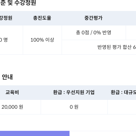
준 및 수강정원
강정원
총진도율
중간평가
총 0점 /
0% 반영
0 명
100% 이상
반영된 평가 합산 
 안내
교육비
환급 : 우선지원 기업
환급 : 대규
20,000 원
0 원