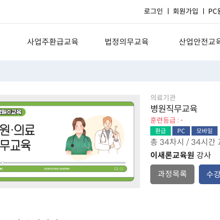
로그인
회원가입
PC
사업주환급교육
법정의무교육
산업안전교
AI, 빅데이터
일반기업체
근로자 정기
호
커뮤니케이션
의료기관
관리감독자 정
의료기관
비즈니스스킬
장기요양기관
신규채용자 
병원직무교육
훈련등급 : -
일반사무행정
환급
PC
모바일
총 34차시 / 34시간
이새론교육원
강사
과정목록
수
건