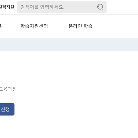
원격지원
육
학습지원센터
온라인 학습
교육
공지사항
수강관리
기교육
연간 일정표
학습신청관리
교육
학습유의사항
상담관리
자주묻는질문
회원정보 관리
 교육과정
교육자료실
경력개발자료실
강신청
PC원격지원
기업교육상담
수요도 조사