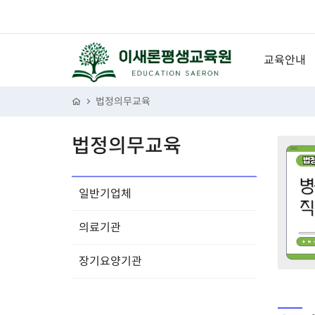
교육안내
성희롱예방
법정의무교육
개인정보보
법정의무교육
장애인인식
괴롭힘금지
일반기업체
퇴직연금
의료기관
신고의무자
산업안전보
장기요양기관