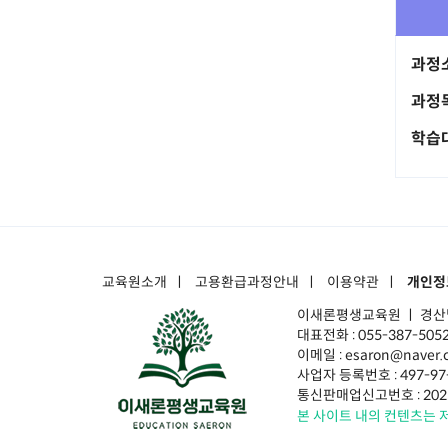
과정
과정
학습
교육원소개
ㅣ
고용환급과정안내
ㅣ
이용약관
ㅣ
개인정
이새론평생교육원 ㅣ
경산
대표전화 : 055-387-5052
이메일 : esaron@nave
사업자 등록번호 : 497-97
통신판매업신고번호 : 202
본 사이트 내의 컨텐츠는 