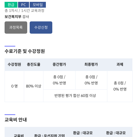
환급
PC
모바일
총 1차시 / 1시간 교육과정
보건복지부
강사
과정목록
수강신청
수료기준 및 수강정원
수강정원
총진도율
중간평가
최종평가
과제
총 0점 /
총 0점 /
0% 반영
0% 반영
총 0점 /
0 명
80% 이상
0% 반영
반영된 평가 합산 60점 이상
교육비 안내
환급 : 대규모
환급 : 대규모
교육비
환급 : 우선지원 기업