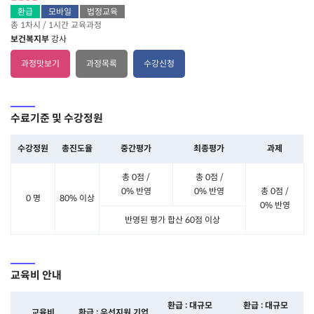
환급
모바일
법정교육
총 1차시 / 1시간 교육과정
보건복지부
강사
과정맛보기
과정목록
수강신청
수료기준 및 수강정원
수강정원
총진도율
중간평가
최종평가
과제
총 0점 /
총 0점 /
0% 반영
0% 반영
총 0점 /
0 명
80% 이상
0% 반영
반영된 평가 합산 60점 이상
교육비 안내
환급 : 대규모
환급 : 대규모
교육비
환급 : 우선지원 기업