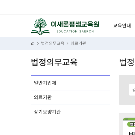
교육안내
성희롱예방
법정의무교육
의료기관
개인정보보
법정의무교육
법정
장애인인식
괴롭힘금지
일반기업체
퇴직연금
의료기관
신고의무자
산업안전보
장기요양기관