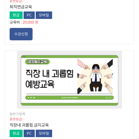
훈련등급: -
퇴직연금교육
환급
PC
모바일
교육비 :
20,000 원
수강신청
일반기업체
훈련등급: -
직장내 괴롭힘 금지교육
환급
PC
모바일