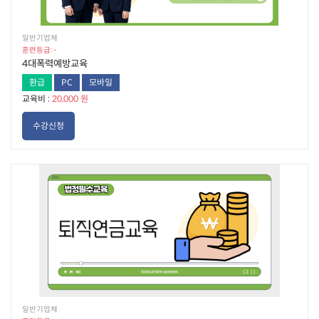
일반기업체
훈련등급: -
4대폭력예방교육
환급
PC
모바일
교육비 :
20,000 원
수강신청
일반기업체