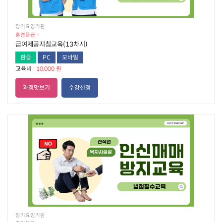
장기요양기관
훈련등급: -
급여제공지침교육(13차시)
환급
PC
모바일
교육비 :
10,000 원
과정맛보기
수강신청
장기요양기관