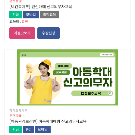
훈련등급: -
[보건복지부] 인신매매 신고의무자교육
환급
모바일
법정교육
교육비 :
0 원
과정맛보기
수강신청
장기요양기관
훈련등급: -
[아동권리보장원] 아동학대예방 신고의무자교육
환급
PC
모바일