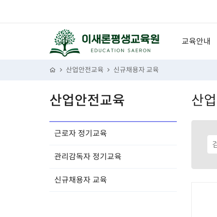
교육안내
성희롱예방
산업안전교육
신규채용자 교육
개인정보보
산업안전교육
산업
장애인인식
괴롭힘금지
근로자 정기교육
퇴직연금
관리감독자 정기교육
신고의무자
산업안전보
신규채용자 교육