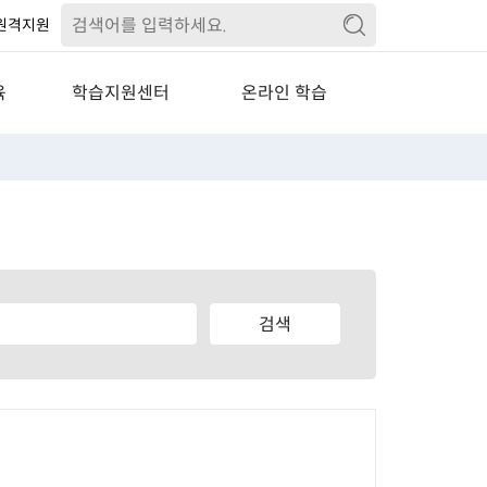
원격지원
육
학습지원센터
온라인 학습
교육
공지사항
수강관리
기교육
연간 일정표
학습신청관리
교육
학습유의사항
상담관리
자주묻는질문
회원정보 관리
교육자료실
경력개발자료실
PC원격지원
기업교육상담
수요도 조사