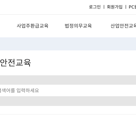
로그인
회원가입
PC
사업주환급교육
법정의무교육
산업안전교
AI, 빅데이터
일반기업체
근로자 정기
호
커뮤니케이션
의료기관
관리감독자 정
안전교육
비즈니스스킬
장기요양기관
신규채용자 
일반사무행정
건